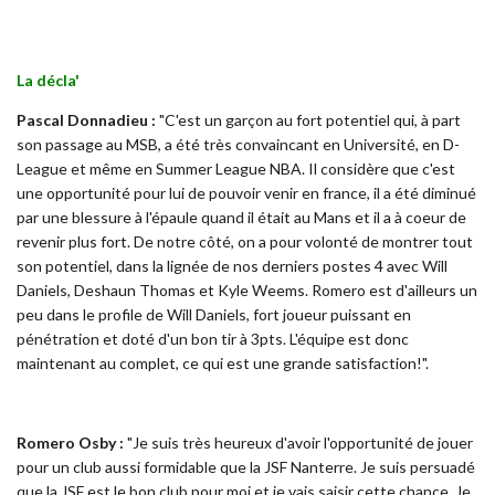
La décla'
Pascal Donnadieu :
"C'est un garçon au fort potentiel qui, à part
son passage au MSB, a été très convaincant en Université, en D-
League et même en Summer League NBA. Il considère que c'est
une opportunité pour lui de pouvoir venir en france, il a été diminué
par une blessure à l'épaule quand il était au Mans et il a à coeur de
revenir plus fort. De notre côté, on a pour volonté de montrer tout
son potentiel, dans la lignée de nos derniers postes 4 avec Will
Daniels, Deshaun Thomas et Kyle Weems. Romero est d'ailleurs un
peu dans le profile de Will Daniels, fort joueur puissant en
pénétration et doté d'un bon tir à 3pts. L'équipe est donc
maintenant au complet, ce qui est une grande satisfaction!".
Romero Osby :
"Je suis très heureux d'avoir l'opportunité de jouer
pour un club aussi formidable que la JSF Nanterre. Je suis persuadé
que la JSF est le bon club pour moi et je vais saisir cette chance. Je