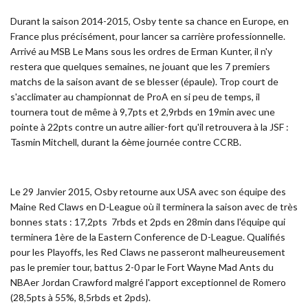
Durant la saison 2014-2015, Osby tente sa chance en Europe, en
France plus précisément, pour lancer sa carrière professionnelle.
Arrivé au MSB Le Mans sous les ordres de Erman Kunter, il n'y
restera que quelques semaines, ne jouant que les 7 premiers
matchs de la saison avant de se blesser (épaule). Trop court de
s'acclimater au championnat de ProA en si peu de temps, il
tournera tout de même à 9,7pts et 2,9rbds en 19min avec une
pointe à 22pts contre un autre ailier-fort qu'il retrouvera à la JSF :
Tasmin Mitchell, durant la 6ème journée contre CCRB.
Le 29 Janvier 2015, Osby retourne aux USA avec son équipe des
Maine Red Claws en D-League où il terminera la saison avec de très
bonnes stats : 17,2pts 7rbds et 2pds en 28min dans l'équipe qui
terminera 1ère de la Eastern Conference de D-League. Qualifiés
pour les Playoffs, les Red Claws ne passeront malheureusement
pas le premier tour, battus 2-0 par le Fort Wayne Mad Ants du
NBAer Jordan Crawford malgré l'apport exceptionnel de Romero
(28,5pts à 55%, 8,5rbds et 2pds).