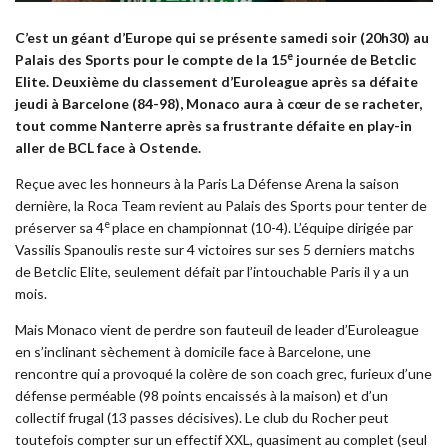
C’est un géant d’Europe qui se présente samedi soir (20h30) au
e
Palais des Sports pour le compte de la 15
journée de Betclic
Elite. Deuxième du classement d’Euroleague après sa défaite
jeudi à Barcelone (84-98), Monaco aura à cœur de se racheter,
tout comme Nanterre après sa frustrante défaite en play-in
aller de BCL face à Ostende.
Reçue avec les honneurs à la Paris La Défense Arena la saison
dernière, la Roca Team revient au Palais des Sports pour tenter de
e
préserver sa 4
place en championnat (10-4). L’équipe dirigée par
Vassilis Spanoulis reste sur 4 victoires sur ses 5 derniers matchs
de Betclic Elite, seulement défait par l’intouchable Paris il y a un
mois.
Mais Monaco vient de perdre son fauteuil de leader d’Euroleague
en s’inclinant sèchement à domicile face à Barcelone, une
rencontre qui a provoqué la colère de son coach grec, furieux d’une
défense perméable (98 points encaissés à la maison) et d’un
collectif frugal (13 passes décisives). Le club du Rocher peut
toutefois compter sur un effectif XXL, quasiment au complet (seul