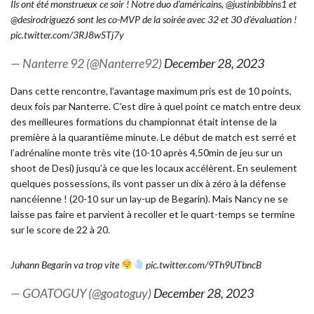
Ils ont été monstrueux ce soir ! Notre duo d'américains,
@justinbibbins1
et
@desirodriguez6
sont les co-MVP de la soirée avec 32 et 30 d'évaluation !
pic.twitter.com/3RJ8wSTj7y
— Nanterre 92 (@Nanterre92)
December 28, 2023
Dans cette rencontre, l’avantage maximum pris est de 10 points,
deux fois par Nanterre. C’est dire à quel point ce match entre deux
des meilleures formations du championnat était intense de la
première à la quarantième minute. Le début de match est serré et
l’adrénaline monte très vite (10-10 après 4,50min de jeu sur un
shoot de Desi) jusqu’à ce que les locaux accélèrent. En seulement
quelques possessions, ils vont passer un dix à zéro à la défense
nancéienne ! (20-10 sur un lay-up de Begarin). Mais Nancy ne se
laisse pas faire et parvient à recoller et le quart-temps se termine
sur le score de 22 à 20.
Juhann Begarin va trop vite
pic.twitter.com/9Th9UTbncB
— GOATOGUY (@goatoguy)
December 28, 2023