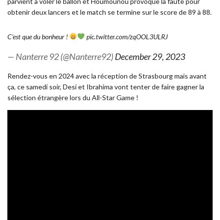
parvient à voler le ballon et Houmounou provoque la faute pour
obtenir deux lancers et le match se termine sur le score de 89 à 88.
C'est que du bonheur !
pic.twitter.com/zqOOL3ULRJ
— Nanterre 92 (@Nanterre92)
December 29, 2023
Rendez-vous en 2024 avec la réception de Strasbourg mais avant
ça, ce samedi soir, Desi et Ibrahima vont tenter de faire gagner la
sélection étrangère lors du All-Star Game !