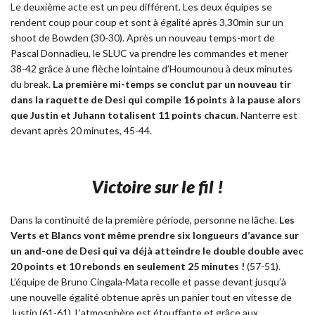
Le deuxième acte est un peu différent. Les deux équipes se
rendent coup pour coup et sont à égalité après 3,30min sur un
shoot de Bowden (30-30). Après un nouveau temps-mort de
Pascal Donnadieu, le SLUC va prendre les commandes et mener
38-42 grâce à une flèche lointaine d’Houmounou à deux minutes
du break.
La première mi-temps se conclut par un nouveau tir
dans la raquette de Desi qui compile 16 points à la pause alors
que Justin et Juhann totalisent 11 points chacun
. Nanterre est
devant après 20 minutes, 45-44.
Victoire sur le fil !
Dans la continuité de la première période, personne ne lâche.
Les
Verts et Blancs vont même prendre six longueurs d’avance sur
un and-one de Desi qui va déjà atteindre le double double avec
20 points et 10 rebonds en seulement 25 minutes !
(57-51).
L’équipe de Bruno Cingala-Mata recolle et passe devant jusqu’à
une nouvelle égalité obtenue après un panier tout en vitesse de
Justin (61-61). L’atmosphère est étouffante et grâce aux