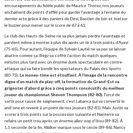
encouragements du fidèle public de Maurice Thorez, nos joueurs
enchaînent dix points d’affilé pour garder l’avantage à l’entame du
dernier acte grâce à des paniers de Desi, Bastien de loin et Joel sur
le buzzer pour mener sur le score de 67 à 61.
Le club des Hauts-de-Seine ne va plus jamais perdre l’avantage et
parvient même à monter à plus dix après un tir à trois points d’Ayayi
(75-65). Pour autant, l’équipe de Sylvain Lautié ne va pas se laisser
abattre comme ça. Begz va s’offrir l’action du match quelques
minutes plus tard avec un énorme dunk spectaculaire en contre-
attaque qui va faire bondir les spectateurs du Palais des Sports
(80-73).
Le money-time est étouffant. À l’image de la rencontre
digne d’un match de play-off, la formation du Grand-Est va
grignoter d’abord grâce à cinq points consécutifs du meilleur
joueur du championnat Shevon Thompson (82-80).
Forcé de
sortir pour cause de saignement, c’est Labanca qui va convertir le
and-one et revenir à un point de nos joueurs (82-81). Mais Justin va
scorer à trois points sur la possession suivante et Nanterre va
refaire un petit trou après un énorme alley-oop d’Ibou (89-82). À
1,1 seconde de la fin, Walker marque sous le cercle (89-86). Nancy