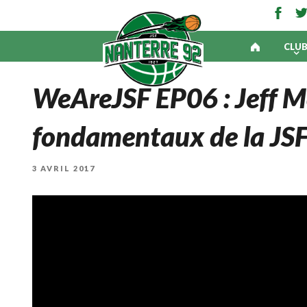
CLU
WeAreJSF EP06 : Jeff Mo
fondamentaux de la JSF
PUBLIÉ
3 AVRIL 2017
LE