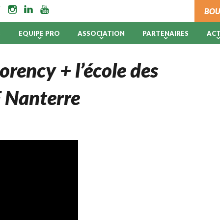
BOU
B
EQUIPE PRO
ASSOCIATION
PARTENAIRES
AC
rency + l’école des
 Nanterre