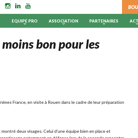
BOU
B
EQUIPE PRO
ASSOCIATION
PARTENAIRES
AC
 moins bon pour les
nimes France, en visite à Rouen dans le cadre de leur préparation
 montré deux visages. Celui d'une équipe bien en place et
pprentissage notamment en défense lors de la seconde rencontre.