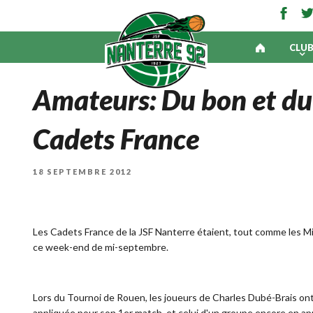
CLU
Amateurs: Du bon et du
Cadets France
PUBLIÉ
18 SEPTEMBRE 2012
LE
Les Cadets France de la JSF Nanterre étaient, tout comme les Mi
ce week-end de mi-septembre.
Lors du Tournoi de Rouen, les joueurs de Charles Dubé-Brais ont
appliquée pour son 1er match, et celui d'un groupe encore en a