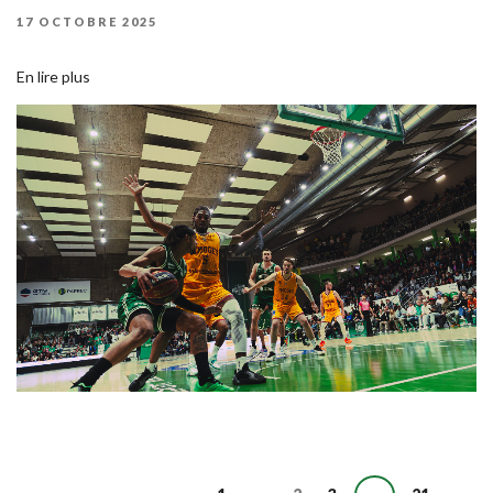
PUBLIÉ
17 OCTOBRE 2025
LE
En lire plus
Page
Page
Page