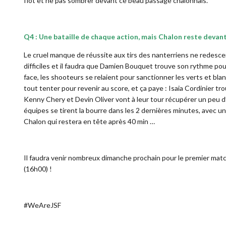
flot et ne pas sombrer devant ce beau passage chalonnais.
Q4 : Une bataille de chaque action, mais Chalon reste devan
Le cruel manque de réussite aux tirs des nanterriens ne redesce
difficiles et il faudra que Damien Bouquet trouve son rythme pour 
face, les shooteurs se relaient pour sanctionner les verts et bl
tout tenter pour revenir au score, et ça paye : Isaia Cordinier trou
Kenny Chery et Devin Oliver vont à leur tour récupérer un peu d’
équipes se tirent la bourre dans les 2 dernières minutes, avec 
Chalon qui restera en tête après 40 min …
Il faudra venir nombreux dimanche prochain pour le premier mat
(16h00) !
#WeAreJSF