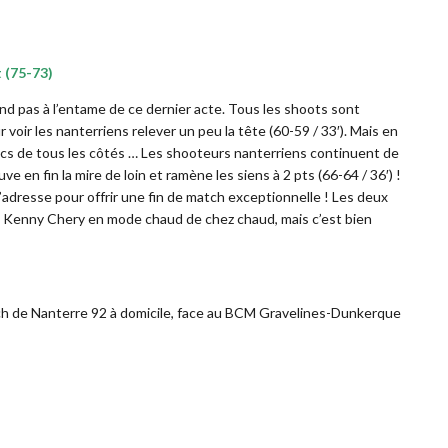
t (75-73)
nd pas à l’entame de ce dernier acte. Tous les shoots sont
voir les nanterriens relever un peu la tête (60-59 / 33′). Mais en
ancs de tous les côtés … Les shooteurs nanterriens continuent de
ve en fin la mire de loin et ramène les siens à 2 pts (66-64 / 36′) !
adresse pour offrir une fin de match exceptionnelle ! Les deux
un Kenny Chery en mode chaud de chez chaud, mais c’est bien
ch de Nanterre 92 à domicile, face au BCM Gravelines-Dunkerque