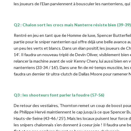
les joueurs de l’Elan parviennent à bousculer les nanterriens, qui
Q2 : Chalon sort les crocs mais Nanterre résiste bien (39-39)
Rentré en jeu en tant que 6e Homme de luxe, Spencer Butterfield
partie pour le sniper nanterrien qui offre déjà une belle avance 
un peu les verts et blancs. Dans un élan positif, les joueurs de 
14′. Il faudra un nouveau triplé de Devin Oliver, visiblement bie
relancer la machine avant de voir Kenny Chery, lui aussi bien en 
nanterriens (33-34 / 16′). Dans une fin de mi-temps musclée, les 
faudra un dernier tir ultra-clutch de Dallas Moore pour ramener N
Q3 : les shooteurs font parler la foudre (57-56)
De retour des vestiaires, Thornton remet un coup de boost pour l
de Philippe Hervé maintiennent le cap jusqu’à ce que Spencer But
Hauts-de-Seine (43-46 / 25′). Mais les locaux puisent leur force
les snipers chalonnais s’en donnent à coeur joie ! Il faudra une