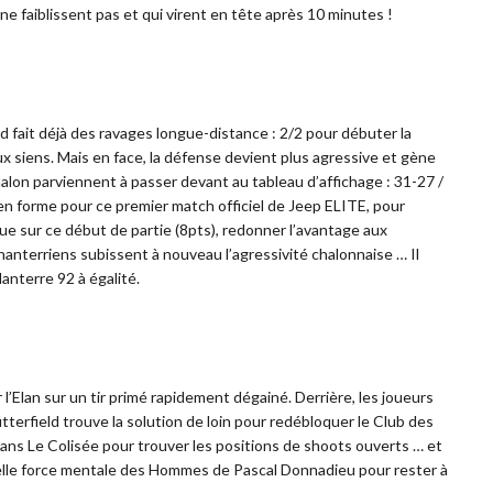
 ne faiblissent pas et qui virent en tête après 10 minutes !
 fait déjà des ravages longue-distance : 2/2 pour débuter la
aux siens. Mais en face, la défense devient plus agressive et gène
Chalon parviennent à passer devant au tableau d’affichage : 31-27 /
n en forme pour ce premier match officiel de Jeep ELITE, pour
vue sur ce début de partie (8pts), redonner l’avantage aux
nanterriens subissent à nouveau l’agressivité chalonnaise … Il
anterre 92 à égalité.
’Elan sur un tir primé rapidement dégainé. Derrière, les joueurs
terfield trouve la solution de loin pour redébloquer le Club des
 dans Le Colisée pour trouver les positions de shoots ouverts … et
 belle force mentale des Hommes de Pascal Donnadieu pour rester à