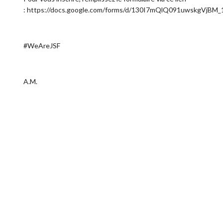
:
https://docs.google.com/forms/d/130I7mQlQ091uwskgVjB
#WeAreJSF
A.M.