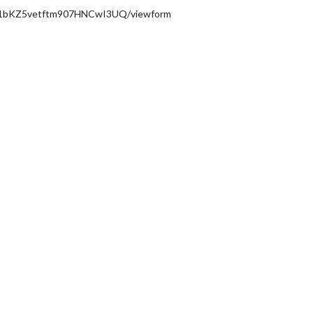
M_1bKZ5vetftm907HNCwI3UQ/viewform