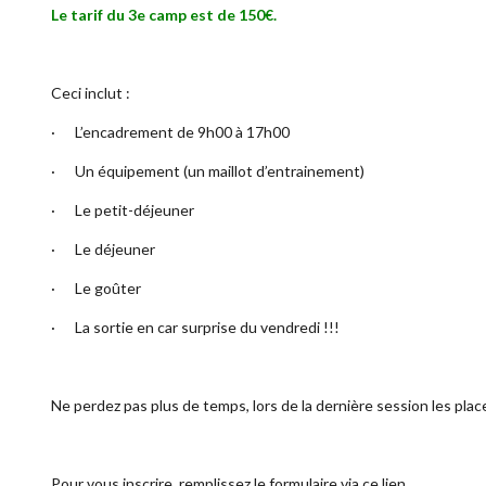
Le tarif du 3e camp est de 150€.
Ceci inclut :
· L’encadrement de 9h00 à 17h00
· Un équipement (un maillot d’entrainement)
· Le petit-déjeuner
· Le déjeuner
· Le goûter
· La sortie en car surprise du vendredi !!!
Ne perdez pas plus de temps, lors de la dernière session les pl
Pour vous inscrire, remplissez le formulaire via ce lien