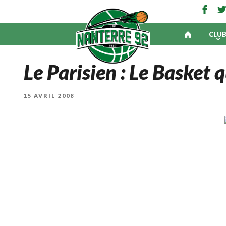
CLU
Le Parisien : Le Basket q
PUBLIÉ
15 AVRIL 2008
LE