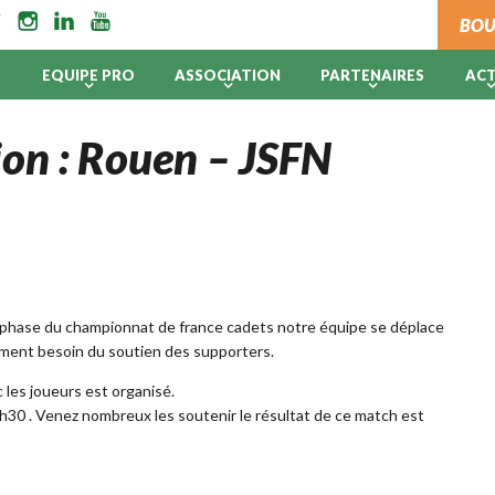
BOU
B
EQUIPE PRO
ASSOCIATION
PARTENAIRES
AC
ion : Rouen – JSFN
e phase du championnat de france cadets notre équipe se déplace
ement besoin du soutien des supporters.
 les joueurs est organisé.
h30 . Venez nombreux les soutenir le résultat de ce match est