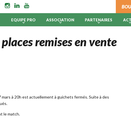
BOU
B
EQUIPE PRO
ASSOCIATION
PARTENAIRES
AC
 places remises en vente
7 mars à 20h est actuellement à guichets fermés. Suite à des
qués.
t le match.