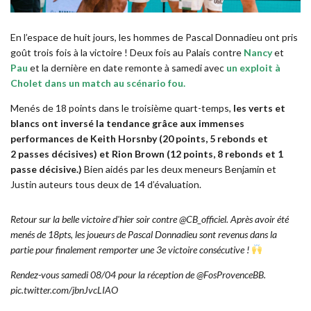
En l’espace de huit jours, les hommes de Pascal Donnadieu ont pris
goût trois fois à la victoire ! Deux fois au Palais contre
Nancy
et
Pau
et la dernière en date remonte à samedi avec
un exploit à
Cholet dans un match au scénario fou.
Menés de 18 points dans le troisième quart-temps,
les verts et
blancs ont inversé la tendance grâce aux immenses
performances de Keith Horsnby (20 points, 5 rebonds et
2 passes décisives) et Rion Brown (12 points, 8 rebonds et 1
passe
décisive.)
Bien aidés par les deux meneurs Benjamin et
Justin auteurs tous deux de 14 d’évaluation.
Retour sur la belle victoire d'hier soir contre
@CB_officiel
. Après avoir été
menés de 18pts, les joueurs de Pascal Donnadieu sont revenus dans la
partie pour finalement remporter une 3e victoire consécutive !
Rendez-vous samedi 08/04 pour la réception de
@FosProvenceBB
.
pic.twitter.com/jbnJvcLIAO