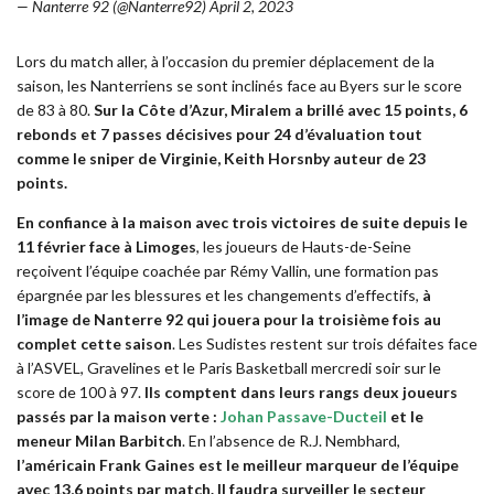
— Nanterre 92 (@Nanterre92)
April 2, 2023
Lors du match aller, à l’occasion du premier déplacement de la
saison, les Nanterriens se sont inclinés face au Byers sur le score
de 83 à 80.
Sur la Côte d’Azur, Miralem a brillé avec 15 points, 6
rebonds et 7 passes décisives pour 24 d’évaluation tout
comme le sniper de Virginie, Keith Horsnby auteur de 23
points.
En confiance à la maison avec trois victoires de suite depuis le
11 février face à Limoges
, les joueurs de Hauts-de-Seine
reçoivent l’équipe coachée par Rémy Vallin, une formation pas
épargnée par les blessures et les changements d’effectifs,
à
l’image de Nanterre 92 qui jouera pour la troisième fois au
complet cette saison
. Les Sudistes restent sur trois défaites face
à l’ASVEL, Gravelines et le Paris Basketball mercredi soir sur le
score de 100 à 97.
Ils comptent dans leurs rangs deux joueurs
passés par la maison verte :
Johan Passave-Ducteil
et le
meneur Milan Barbitch
. En l’absence de R.J. Nembhard,
l’américain Frank Gaines est le meilleur marqueur de l’équipe
avec 13,6 points par match. Il faudra surveiller le secteur