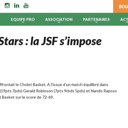
BOU
B
EQUIPE PRO
ASSOCIATION
PARTENAIRES
AC
tars : la JSF s’impose
frontait le Cholet Basket. A l'issue d'un match équilibré dans
ey (19pts 7pds) Gerald Robinson (7pts 9rbds 5pds) et Nando Raposo
et Basket sur le score de 72-69.