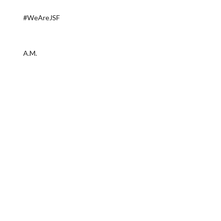
#WeAreJSF
A.M.