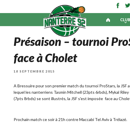
CLU
Présaison – tournoi ProS
face à Cholet
PUBLIÉ
18 SEPTEMBRE 2015
LE
A Bressuire pour son premier match du tournoi ProStars, la JSF af
lequel les nanterriens Tasmin Mitchell (23pts 6rbds), Mykal Ril
(7pts 8rbds) se sont illustrés, la JSF s'est imposée face au Chol
Prochain match ce soir à 21h contre Maccabi Tel Aviv à Trélazé.