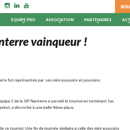
BOU
B
EQUIPE PRO
ASSOCIATION
PARTENAIRES
AC
nterre vainqueur !
terre fut représentée par ses mini-poussins et poussins.
uipe 1 de la JSF Nanterre a survolé le tournoi en terminant 1er.
asket, a décroché à une belle 4ème place.
e ce tournoi. Une fin de journée similaire à celle des mini-poussins