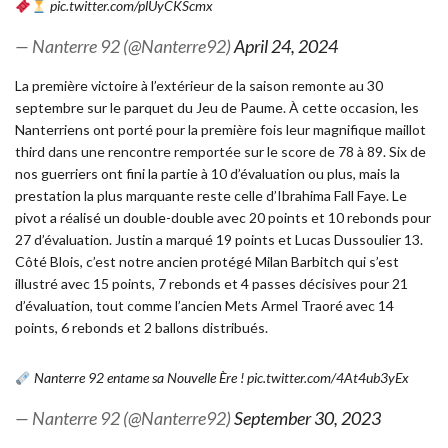
pic.twitter.com/plUyCKScmx
— Nanterre 92 (@Nanterre92)
April 24, 2024
La première victoire à l’extérieur de la saison remonte au 30
septembre sur le parquet du Jeu de Paume. À cette occasion, les
Nanterriens ont porté p
our la première fois leur magnifique maillot
third dans une rencontre remportée sur le score de 78 à 89.
Six de
nos guerriers ont fini la partie à 10 d’évaluation ou plus, mais la
prestation la plus marquante reste celle d’Ibrahima Fall Faye. Le
pivot a réalisé un double-double avec 20 points et 10 rebonds pour
27 d’évaluation. Justin a marqué 19 points et Lucas Dussoulier 13.
Côté Blois, c’est notre ancien protégé Milan Barbitch qui s’est
illustré avec 15 points, 7 rebonds et 4 passes décisives pour 21
d’évaluation, tout comme l’ancien Mets Armel Traoré avec 14
points, 6 rebonds et 2 ballons distribués.
Nanterre 92 entame sa Nouvelle Ère !
pic.twitter.com/4At4ub3yEx
— Nanterre 92 (@Nanterre92)
September 30, 2023