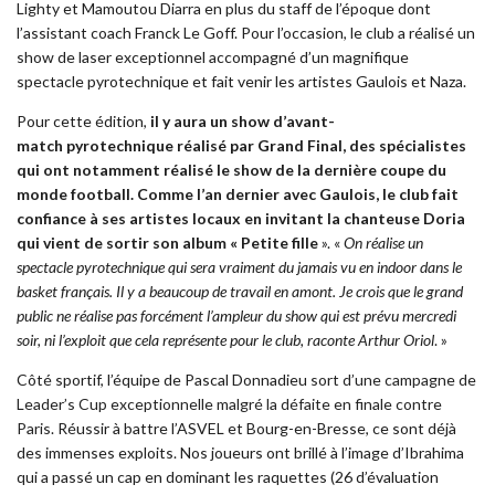
Lighty et Mamoutou Diarra en plus du staff de l’époque dont
l’assistant coach Franck Le Goff. Pour l’occasion, le club a réalisé un
show de laser exceptionnel accompagné d’un magnifique
spectacle pyrotechnique et fait venir les artistes Gaulois et Naza.
Pour cette édition,
il y aura un show d’avant-
match pyrotechnique réalisé par Grand Final, des spécialistes
qui ont notamment réalisé le show de la dernière coupe du
monde football. Comme l’an dernier avec Gaulois, le club fait
confiance à ses artistes locaux en invitant la chanteuse Doria
qui vient de sortir son album « Petite fille
». «
On réalise un
spectacle pyrotechnique qui sera vraiment du jamais vu en indoor dans le
basket français.
Il y a beaucoup de travail en amont. Je crois que le grand
public ne réalise pas forcément l’ampleur du show qui est prévu mercredi
soir, ni l’exploit que cela représente pour le club
, raconte Arthur Oriol
.
»
Côté sportif, l’équipe de Pascal Donnadieu
sort d’une campagne de
Leader’s Cup exceptionnelle malgré la défaite en finale contre
Paris
. Réussir à battre l’ASVEL et Bourg-en-Bresse, ce sont déjà
des immenses exploits. Nos joueurs ont brillé à l’image d’Ibrahima
qui a passé un cap en dominant les raquettes (26 d’évaluation