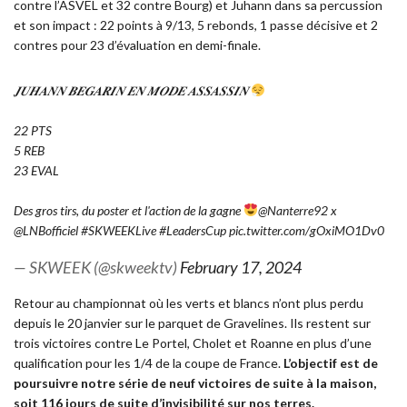
contre l’ASVEL et 32 contre Bourg) et Juhann dans sa percussion
et son impact : 22 points à 9/13, 5 rebonds, 1 passe décisive et 2
contres pour 23 d’évaluation en demi-finale.
𝑱𝑼𝑯𝑨𝑵𝑵 𝑩𝑬𝑮𝑨𝑹𝑰𝑵 𝑬𝑵 𝑴𝑶𝑫𝑬 𝑨𝑺𝑺𝑨𝑺𝑺𝑰𝑵
22 PTS
5 REB
23 EVAL
Des gros tirs, du poster et l'action de la gagne
@Nanterre92
x
@LNBofficiel
#SKWEEKLive
#LeadersCup
pic.twitter.com/gOxiMO1Dv0
— SKWEEK (@skweektv)
February 17, 2024
Retour au championnat où les verts et blancs n’ont plus perdu
depuis le 20 janvier sur le parquet de Gravelines. Ils restent sur
trois victoires contre Le Portel, Cholet et Roanne en plus d’une
qualification pour les 1/4 de la coupe de France.
L’objectif est de
poursuivre notre série de neuf victoires de suite à la maison,
soit 116 jours de suite d’invisibilité sur nos terres.