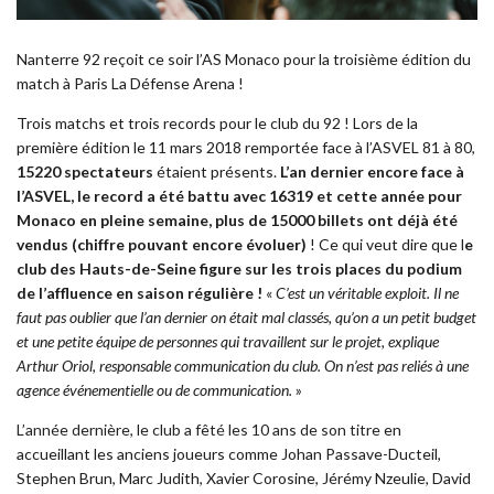
Nanterre 92 reçoit ce soir l’AS Monaco pour la troisième édition du
match à Paris La Défense Arena !
Trois matchs et trois records pour le club du 92 ! Lors de la
première édition le 11 mars 2018 remportée face à l’ASVEL 81 à 80,
15220 spectateurs
étaient présents.
L’an dernier encore face à
l’ASVEL, le record a été battu avec 16319 et cette année pour
Monaco en pleine semaine, plus de 15000 billets ont déjà été
vendus (chiffre pouvant encore évoluer)
! Ce qui veut dire que l
e
club des Hauts-de-Seine figure sur les trois places du podium
de l’affluence en saison régulière !
«
C’est un véritable exploit. Il ne
faut pas oublier que l’an dernier on était mal classés, qu’on a un petit budget
et une petite équipe de personnes qui travaillent sur le projet, explique
Arthur Oriol, responsable communication du club. On n’est pas reliés à une
agence événementielle ou de communication.
»
L’année dernière, le club a fêté les 10 ans de son titre
en
accueillant les anciens joueurs comme Johan Passave-Ducteil,
Stephen Brun, Marc Judith, Xavier Corosine, Jérémy Nzeulie, David