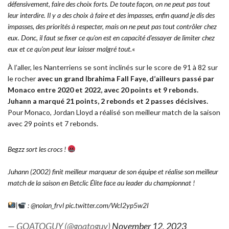
défensivement, faire des choix forts. De toute façon, on ne peut pas tout
leur interdire. Il y a des choix à faire et des impasses, enfin quand je dis des
impasses, des priorités à respecter, mais on ne peut pas tout contrôler chez
eux. Donc, il faut se fixer ce qu’on est en capacité d’essayer de limiter chez
eux et ce qu’on peut leur laisser malgré tout.
«
À l’aller, les Nanterriens se sont inclinés sur le score de 91 à 82
sur
le rocher
avec un grand Ibrahima Fall Faye, d’ailleurs passé par
Monaco entre 2020 et 2022, avec 20 points et 9 rebonds.
Juhann a marqué 21 points, 2 rebonds et 2 passes décisives.
Pour Monaco, Jordan Lloyd a réalisé son meilleur match de la saison
avec 29 points et 7 rebonds.
Begzz sort les crocs !
Juhann (2002) finit meilleur marqueur de son équipe et réalise son meilleur
match de la saison en Betclic Élite face au leader du championnat !
|
:
@nolan_frvl
pic.twitter.com/WcI2yp5w2I
— GOATOGUY (@goatoguy)
November 12, 2023